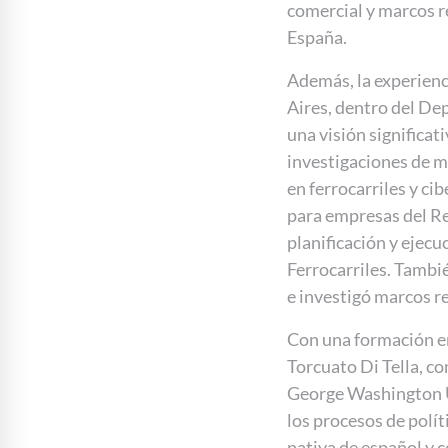
comercial y marcos r
España.
Además, la experienc
Aires, dentro del D
una visión significati
investigaciones de m
en ferrocarriles y ci
para empresas del Re
planificación y ejec
Ferrocarriles. Tambi
e investigó marcos r
Con una formación en
Torcuato Di Tella, 
George Washington U
los procesos de polít
nativa de español y 