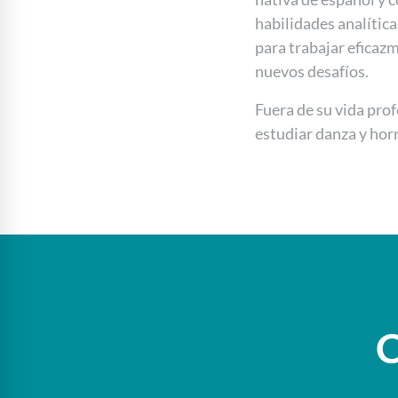
habilidades analític
para trabajar eficaz
nuevos desafíos.
Fuera de su vida prof
estudiar danza y hor
C