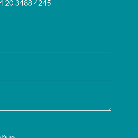
+44 20 3488 4245
y Policy
.