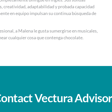
as, creatividad, adaptabilidad y probada capacidad
mente en equipo impulsan su continua búsqueda de
esional, a Malena le gusta sumergirse en musicales,
near cualquier cosa que contenga chocolate.
ontact Vectura Adviso